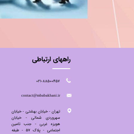
راههای ارتباطی
021-88500457
​contact@mbabakhani.ir​​​​​​​
تهران - خیابان بهشتی - خیابان
سهروردی شمالی - خیابان
هویزه غربی - جنب تامین
اجتماعی - پلاک 57 - طبقه