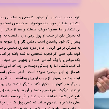
افراد ممکن است بر اثر تجارب شخصی و اجتماعی نسب
اعتمادی فقط در مورد یک موضوع به خصوص است وفرد آ
بی اعتمادی ها معمولا موقتی هستند و بعد از مدتی از ب
که پسرش دارد از جیب او پول برمی دارد ، نسبت به او ب
پسر از کار خود پشیمان است ، دلیل کار او را متوجه بش
به پسرش بر می گردد . اما در مورد بیماری بدبینی و ب
گونه دارد حتی اگر تجربه شخصی نداشته باشد بر اس
یک موضوع یا یک فرد بی اعتماد و بدبینی می شود . ب
گم کرده باشد ، اما به پسرش تهمت می زند که او پولش 
هم دال بر این موضوع ندیده است . گاهی ممکن است ا
فرد ببیند که پسرش از جیب او پول برداشته ، اما اگر پ
و دیگر هم کارش را تکرار نکند ، دیگر اعتماد پدر 
فرزندان دیگرش هم تعمیم بدهد و آن ها را هم به دزدی
قانع نمی شوند که اشتباه می کنند و اگر بر حسب اتفاق
یعنی مثلا برای بار دوم ببینند که کسی پول شان را برد
در عقیده خود راسخ تر می شوند و قضاوت شان نسبت ب