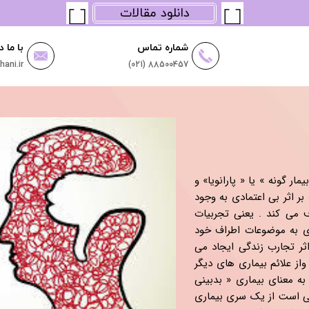
دانلود مقالات
شماره تماس
با ما د
ani.ir
(021) 88500457
ر گونه » یا « پارانویا» و
ر اثر بی اعتمادی به وجود
 می کند . یعنی تجربیات
ادی به موضوعات اطراف خود
ثر تجارب زندگی ایجاد می
 واز علائم بیماری های دیگر
به معنای بیماری « بدبینی
متی است از یک سری بیماری