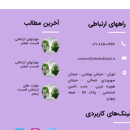
آخرین مطالب
راههای ارتباطی
مهارتهای ارتباطی
قسمت هفتم
021-88500457
​contact@mbabakhani.ir​​​​​​​
مهارتهای ارتباطی
قسمت ششم
تهران - خیابان بهشتی - خیابان
سهروردی شمالی - خیابان
مهارت های
هویزه غربی - جنب تامین
ارتباطی قسمت
اجتماعی - پلاک 57 - طبقه
پنجم
چهارم
ینک‌های کاربردی