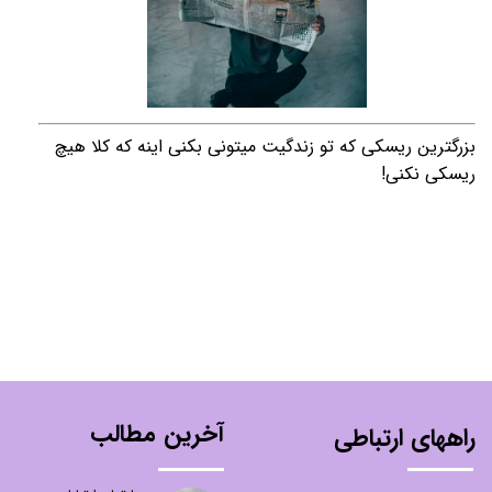
بزرگترين ريسكى كه تو زندگيت میتونی بكنى اينه كه كلا هيچ
ريسكى نكنى!
آخرین مطالب
راههای ارتباطی