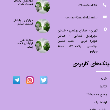
مهارتهای ارتباطی
قسمت هفتم
021-88500457
​contact@mbabakhani.ir​​​​​​​
مهارتهای ارتباطی
قسمت ششم
تهران - خیابان بهشتی - خیابان
سهروردی شمالی - خیابان
مهارت های
هویزه غربی - جنب تامین
ارتباطی قسمت
اجتماعی - پلاک 57 - طبقه
پنجم
چهارم
ینک‌های کاربردی
خانه
کتابها
پاسخ به سوالات
ارتباط با ما