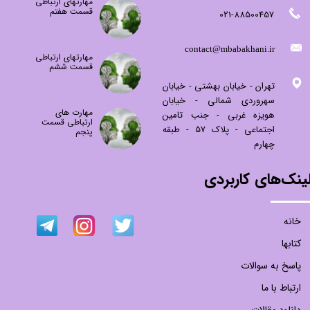
مهارتهای ارتباطی
قسمت هفتم
021-88500457
​contact@mbabakhani.ir​​​​​​​
مهارتهای ارتباطی
قسمت ششم
تهران - خیابان بهشتی - خیابان
سهروردی شمالی - خیابان
مهارت های
هویزه غربی - جنب تامین
ارتباطی قسمت
اجتماعی - پلاک 57 - طبقه
پنجم
چهارم
ینک‌های کاربردی
خانه
کتابها
پاسخ به سوالات
ارتباط با ما