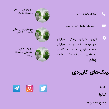
مهارتهای ارتباطی
قسمت هفتم
021-88500457
​contact@mbabakhani.ir​​​​​​​
مهارتهای ارتباطی
قسمت ششم
تهران - خیابان بهشتی - خیابان
سهروردی شمالی - خیابان
مهارت های
هویزه غربی - جنب تامین
ارتباطی قسمت
اجتماعی - پلاک 57 - طبقه
پنجم
چهارم
ینک‌های کاربردی
خانه
کتابها
پاسخ به سوالات