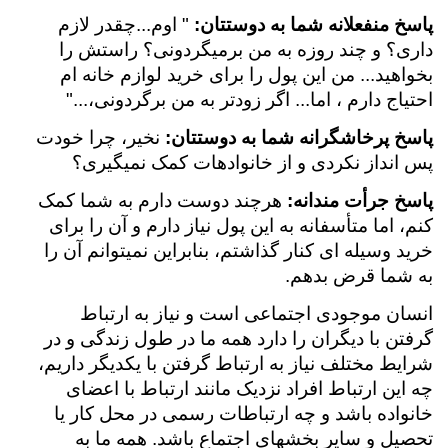
پاسخ منفعلانه شما به دوستتان:
" اوم...چقدر لازم
داری؟ و چند روزه به من برمی­گردونی؟ راستش را
بخواهید... من این پول را برای خرید لوازم خانه ­ام
احتیاج دارم ، اما... اگر زودتر به من برگردونی،..."
پاسخ پرخاشگرانه شما به دوستتان:
نخیر، چرا خودت
پس­ انداز نکردی و از خانواده­ات کمک نمی­گیری؟
پاسخ جرأت مندانه:
هرچند دوست دارم به شما کمک
کنم، اما متأسفانه به این پول نیاز دارم و آن را برای
خرید وسیله ­ای کنار گذاشتم، بنابراین نمی­توانم آن را
به شما قرض بدهم.
انسان موجودی اجتماعی است و نیاز به ارتباط
گرفتن با دیگران را دارد همه ما در طول زندگی و در
شرایط مختلف نیاز به ارتباط گرفتن با یکدیگر داریم،
چه این ارتباط افراد نزدیک مانند ارتباط با اعضای
خانواده باشد و چه ارتباطات رسمی در محل­ کار یا
تحصیل و سایر بخش­های اجتماع باشد. همه ما به