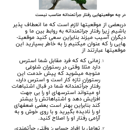
در چه موقعیت­هایی رفتار جرأت­مندانه مناسب نیست
دربعضی از موقعیت­ها لازم است که ما انعطاف­ پذیر
باشیم زیرا رفتار جرات­مندانه به روابط بین ما و
دیگران آسیب می­زند بنابراین سعی کنید موقعیت­
هایی را که عنوان می­کنیم را به خاطر بسپارید این
موقعیت­ها عبارتند از
زمانی که که فرد مقابل شما استرس
دارد مثلا وقتی در رستوران شلوغی
متوجه می­شوید که پیش خدمت این
رستوران تازه­ کار است و استرس دارد،
رفتار جرأت­مندانه شما در قبال اشتباهات
او می­تواند استرس­های او را بی جهت
افزایش دهد و اشتباهاتش را بیشتر
کند بنابراین بهتر است بعضی ضعف­های
او را نادیده بگیرید و با روی خوش و به
آرامی رفتار او را اصلاح کنید.
تعامل با افراد حساس: وقتی جرأت­مندی